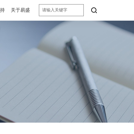
持
关于易盛