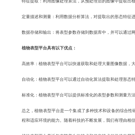
特征提取：利用图像处理算法，从预处理后的图像中提取出
定量描述和测量：利用数据分析算法，对提取出的形态特征
数据存储和输出：将表型参数存储到数据库中，并可以通过
植物表型平台具有以下优点：
高效率：植物表型平台可以快速获取和处理大量图像数据，
自动化：植物表型平台可以通过自动化算法提取和处理形态
标准化：植物表型平台可以提供标准化的表型参数和测量方
总之，植物表型平台是一个集成了多种技术和设备的综合性
程和适应环境的能力。随着科技的不断发展，我们有理由相