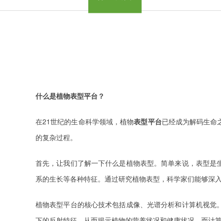
什么是
植物表型平台
？
在21世纪的生命科学领域，植物
表型平台
已经成为解码生命
的复杂过程。
首先，让我们了解一下什么是植物表型。简单来说，表型是
系的生长等各种特征。通过研究植物表型，科学家们能够深
植物表型平台的核心技术包括成像、光谱分析和计算机视觉
下的反射特征，从而揭示植物的营养状况和健康状况。而计