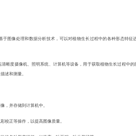
基于图像处理和数据分析技术，可以对植物生长过程中的各种形态特征
高清晰度摄像机、照明系统、计算机等设备，用于获取植物生长过程中的
量描述和测量。
图像，并存储到计算机中。
色彩校正等操作，以提高图像质量。