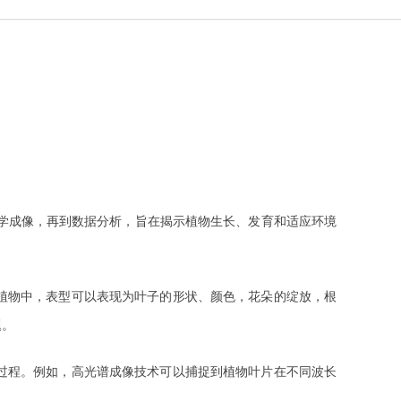
学成像，再到数据分析，旨在揭示植物生长、发育和适应环境
植物中，表型可以表现为叶子的形状、颜色，花朵的绽放，根
题。
过程。例如，高光谱成像技术可以捕捉到植物叶片在不同波长
。