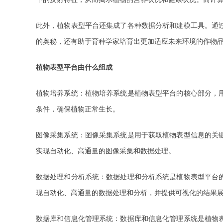
此外，植物表型平台还集成了各种数据分析和建模工具。通
的奥秘，还有助于育种学家培育出更加适应未来环境的作物
植物表型平台由什么组成
植物培养系统：植物培养系统是植物表型平台的核心部分，
条件，确保植物正常生长。
图像采集系统：图像采集系统是用于获取植物表型信息的关
实现自动化、高通量的图像采集和数据处理。
数据处理和分析系统：数据处理和分析系统是植物表型平台
现自动化、高通量的数据处理和分析，并提供可视化的结果
数据库和信息化管理系统：数据库和信息化管理系统是植物