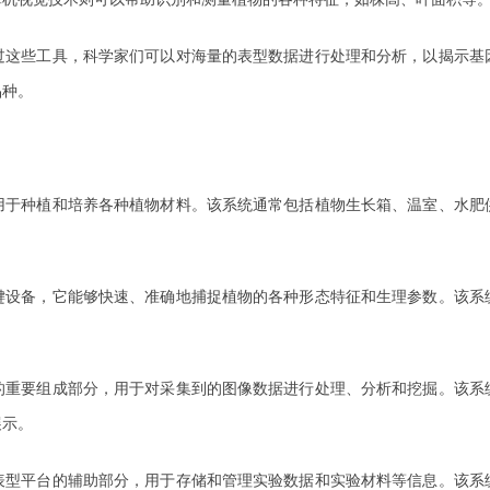
过这些工具，科学家们可以对海量的表型数据进行处理和分析，以揭示基
品种。
用于种植和培养各种植物材料。该系统通常包括植物生长箱、温室、水肥
键设备，它能够快速、准确地捕捉植物的各种形态特征和生理参数。该系
的重要组成部分，用于对采集到的图像数据进行处理、分析和挖掘。该系
展示。
表型平台的辅助部分，用于存储和管理实验数据和实验材料等信息。该系